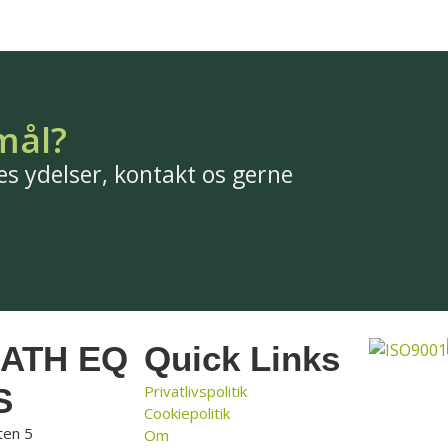
 mål?
s ydelser, kontakt os gerne
CATH EQ
Quick Links
S
Privatlivspolitik
Cookiepolitik
ten 5
Om