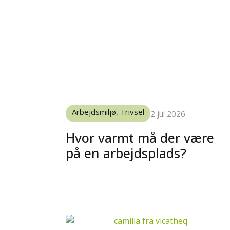
Arbejdsmiljø
,
Trivsel
2 jul 2026
Hvor varmt må der være
på en arbejdsplads?