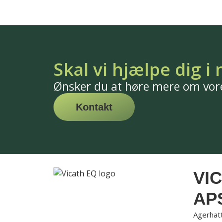
Skal vi hjælpe dig i
Ønsker du at høre mere om vore
Kontakt
VI
AP
Agerhat