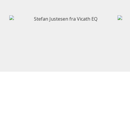
Stefan Justesen
Sør
IT-konsulent
IT-ko
Datamatiker
Datam