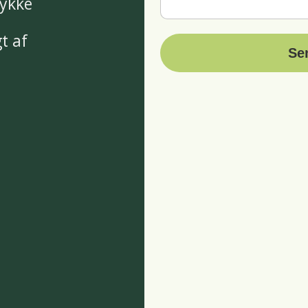
ykke
t af
Se