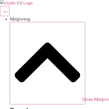
Videre
til
indhold
Rådgivning
Close Rådgivn