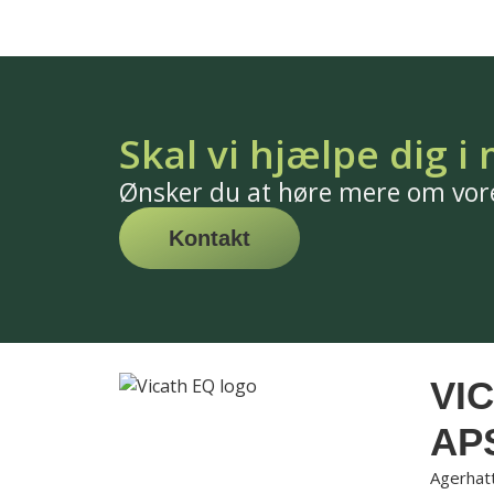
Skal vi hjælpe dig i
Ønsker du at høre mere om vore
Kontakt
VI
AP
Agerhat