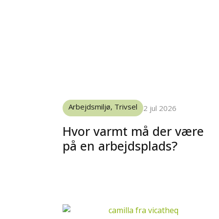
Arbejdsmiljø
,
Trivsel
2 jul 2026
Hvor varmt må der være
på en arbejdsplads?