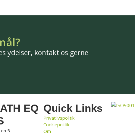
 mål?
s ydelser, kontakt os gerne
CATH EQ
Quick Links
S
Privatlivspolitik
Cookiepolitik
ten 5
Om